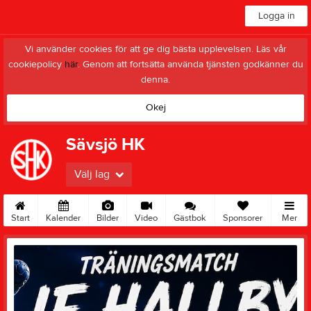
Logga in
Vi använder cookies för att ge dig bästa upplevelsen. Läs vår
cookiepolicy
här
. Genom att fortsätta använda tjänsten godkänner du
denna.
Okej
Sävsjö HK
Välj lag
Start
Kalender
Bilder
Video
Gästbok
Sponsorer
Mer