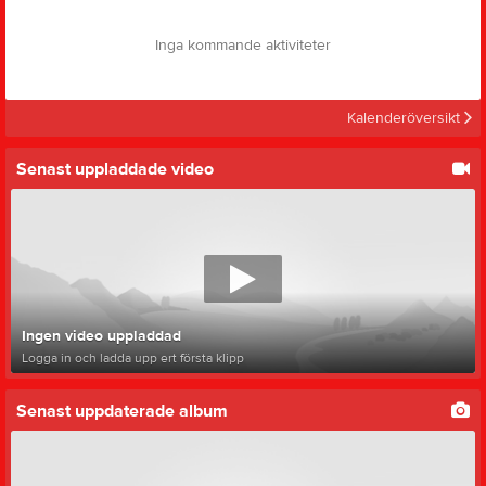
Inga kommande aktiviteter
Kalenderöversikt
Senast uppladdade video
Ingen video uppladdad
Logga in och ladda upp ert första klipp
Senast uppdaterade album