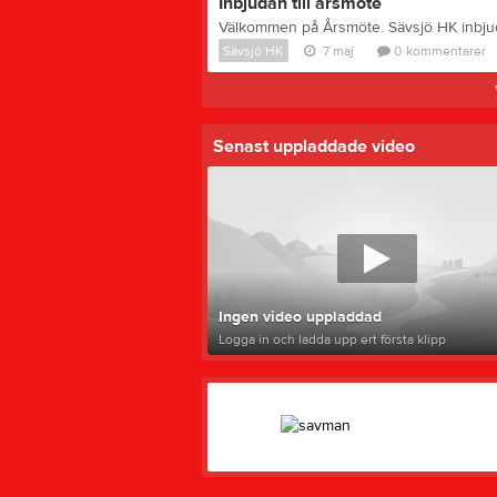
Inbjudan till årsmöte
Sävsjö HK
7 maj
0
kommentarer
Senast uppladdade video
Ingen video uppladdad
Logga in och ladda upp ert första klipp