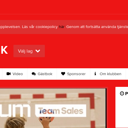
upplevelsen. Läs vår cookiepolicy
här
. Genom att fortsätta använda tjän
HK
Välj lag
Video
Gästbok
Sponsorer
Om klubben
P