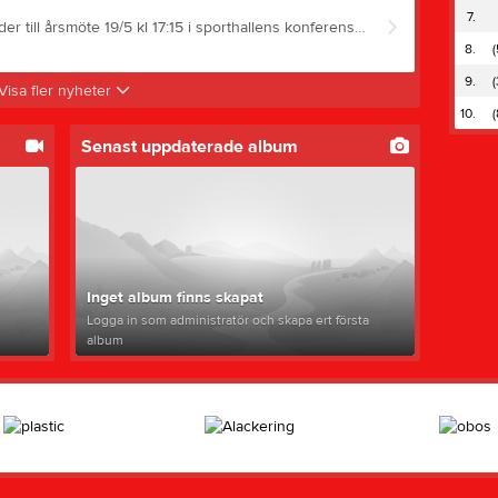
7.
Välkommen på Årsmöte. Sävsjö HK inbjuder till årsmöte 19/5 kl 17:15 i sporthallens konferensrum. Sedvanliga årsmötesförhandlingar. Anmälan görs senast 16/5 till savsjohk@gmail.com
8.
(
9.
(
Visa fler nyheter
10.
(
Senast uppdaterade album
Inget album finns skapat
Logga in som administratör och skapa ert första
album