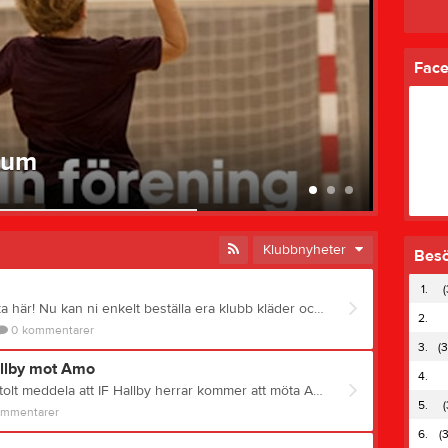
Fac
ium
Träni
4 jun
Klubbnyheter
Bes
1.
(
n ni enkelt beställa era klubb kläder och tillbehör genom vårt samarbete med stadium. Ni kan även stödja klubben om ni handlar privat på www.stadium.se då klickar ni i stöd min förening.
2.
0
kommentarer
3.
(3
allby mot Amo
4.
MISSA INTE DETTA!!! Vi kan stolt meddela att IF Hallby herrar kommer att möta Amo HK på en träningsmatch inför kommande säsong den 6/8 kl 19:00 i Sävsjö Sporthall. Kom och hjälp till att fylla läktarna, och kolla på förstklassig handboll!!!
5.
(
ommentarer
6.
(