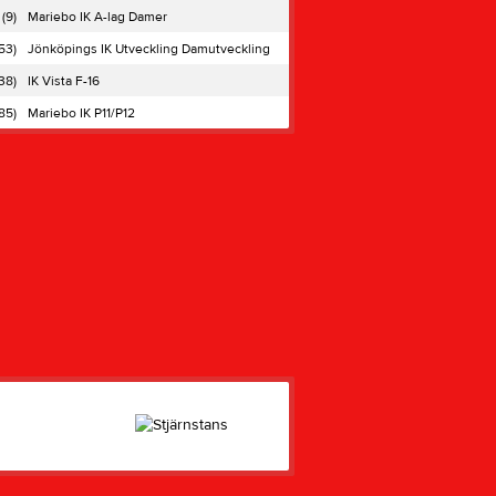
(9)
Mariebo IK A-lag Damer
53)
Jönköpings IK Utveckling Damutveckling
38)
IK Vista F-16
85)
Mariebo IK P11/P12