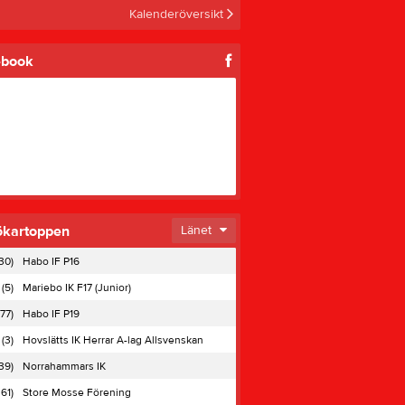
Kalenderöversikt
ebook
ngsmatch herrar Hallby mot Amo
0
ökartoppen
Länet
30)
Habo IF P16
(5)
Mariebo IK F17 (Junior)
77)
Habo IF P19
(3)
Hovslätts IK Herrar A-lag Allsvenskan
39)
Norrahammars IK
361)
Store Mosse Förening