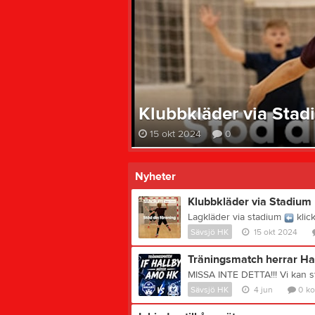
Klubbkläder via Stad
15 okt 2024
0
Nyheter
Klubbkläder via Stadium
Lagkläder via stadium
klicka här! Nu ka
Sävsjö HK
15 okt 2024
Träningsmatch herrar H
Sävsjö HK
4 jun
0
k