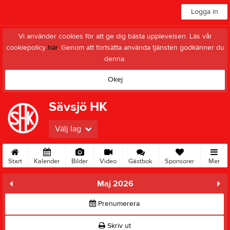
Logga in
Vi använder cookies för att ge dig bästa upplevelsen. Läs vår
cookiepolicy
här
. Genom att fortsätta använda tjänsten godkänner du
denna.
Okej
Sävsjö HK
Välj lag
Start
Kalender
Bilder
Video
Gästbok
Sponsorer
Mer
Maj 2026
Prenumerera
Skriv ut