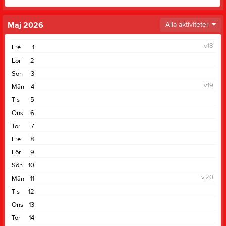
Maj 2026
Alla aktiviteter
v.18
Fre
1
Lör
2
Sön
3
v.19
Mån
4
Tis
5
Ons
6
Tor
7
Fre
8
Lör
9
Sön
10
v.20
Mån
11
Tis
12
Ons
13
Tor
14